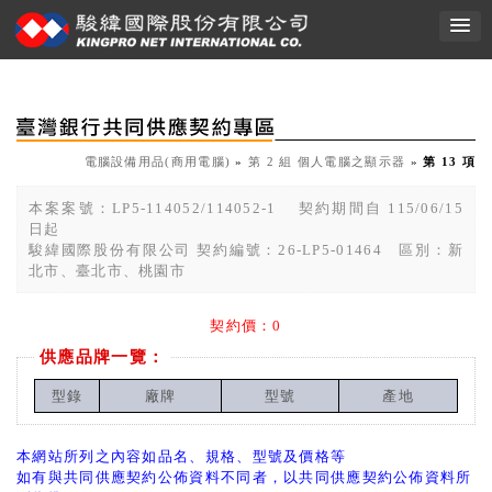
電腦設備用品(商用電腦)
»
第 2 組 個人電腦之顯示器
»
第 13 項
本案案號：LP5-114052/114052-1 契約期間自 115/06/15
日起
駿緯國際股份有限公司 契約編號：26-LP5-01464 區別：新
北市、臺北市、桃園市
契約價：0
供應品牌一覽：
型錄
廠牌
型號
產地
本網站所列之內容如品名、規格、型號及價格等
如有與共同供應契約公佈資料不同者，以共同供應契約公佈資料所