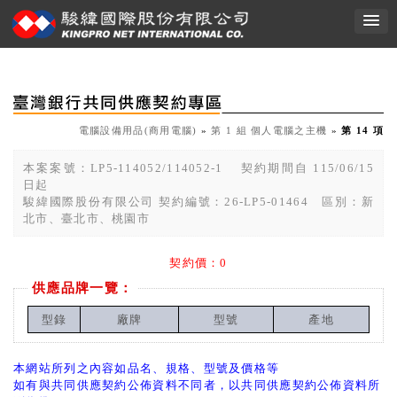
電腦設備用品(商用電腦)
»
第 1 組 個人電腦之主機
»
第 14 項
本案案號：LP5-114052/114052-1 契約期間自 115/06/15
日起
駿緯國際股份有限公司 契約編號：26-LP5-01464 區別：新
北市、臺北市、桃園市
契約價：0
供應品牌一覽：
型錄
廠牌
型號
產地
本網站所列之內容如品名、規格、型號及價格等
如有與共同供應契約公佈資料不同者，以共同供應契約公佈資料所